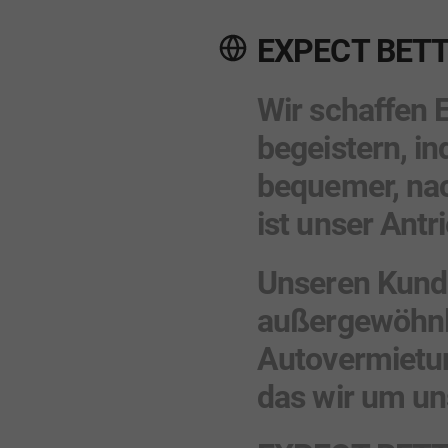
EXPECT BETTE
Wir schaffen 
begeistern, in
bequemer, na
ist unser Antri
Unseren Kundi
außergewöhnlic
Autovermietun
das wir um un