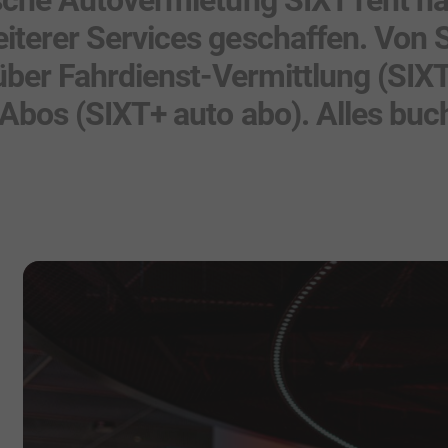
terer Services geschaffen. Von
über Fahrdienst-Vermittlung (SIXT 
Abos (SIXT+ auto abo). Alles buch