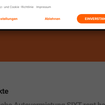
Alles in einer App.
kte
sche Autovermietung SIXT rent ha