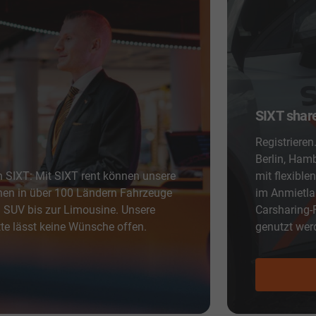
SIXT shar
Registriere
Berlin, Ham
n SIXT: Mit SIXT rent können unsere
mit flexible
nen in über 100 Ländern Fahrzeuge
im Anmietla
m SUV bis zur Limousine. Unsere
Carsharing-
te lässt keine Wünsche offen.
genutzt wer