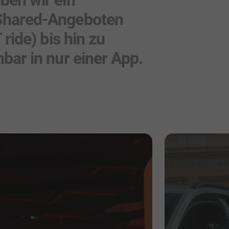
 Shared-Angeboten
ride) bis hin zu
bar in nur einer App.